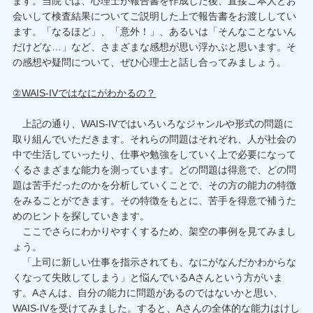
ます。当院では、心理士が報告書を作成した後、直接ご本人とお
会いして検査結果についてご説明した上で報告書をお渡ししてい
ます。「なるほど」、「意外！」、あるいは「そんなことないん
だけどな…」など、さまざまな感想が思い浮かぶと思います。そ
の感想や疑問について、ぜひ心理士と話し合ってみましょう。
②WAIS-IVではなにがわかるの？
上記の通り、WAIS-IVではいろいろなジャンルや形式の問題に
取り組んでいただきます。それらの問題はそれぞれ、人が社会の
中で生活していったり、仕事や勉強をしていく上で必要になって
くるさまざまな能力を測っています。どの問題は得意で、どの問
題は苦手だったのかを分析していくことで、その方の能力の特徴
をみることができます。その特徴をもとに、苦手を得意で補うた
めのヒントを探していきます。
ここでさらにわかりやすくするため、架空の事例を見てみまし
ょう。
「上司に新しい仕事を指示されても、なにがなんだかわからな
くなって失敗してしまう」と悩んでいるAさんという方がいま
す。Aさんは、自分の能力に問題があるのではないかと思い、
WAIS-IVを受けてみました。すると、Aさんの全体的な能力はけし