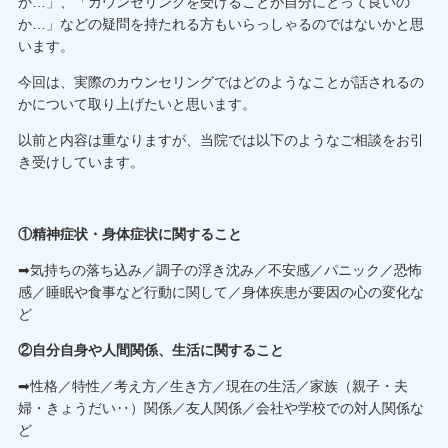
か…」、「カウンセリングを受けることが自分にとって良いの
か…」などの疑問を持たれる方もいらっしゃるのではないかと思
います。
今回は、実際のカウンセリングではどのようなことが話されるの
かについて取り上げたいと思います。
以前と内容は重なりますが、当院では以下のようなご相談をお引
き受けしています。
①精神症状・身体症状に関すること
➡気持ちの落ち込み／調子の浮き沈み／不安感／パニック／恐怖
感／睡眠や食事など行動に関して／身体疾患が要因の心の変化な
ど
②自分自身や人間関係、生活に関すること
➡性格／特性／考え方／生き方／現在の生活／家族（親子・夫
婦・きょうだい‥）関係／友人関係／会社や学校での対人関係な
ど