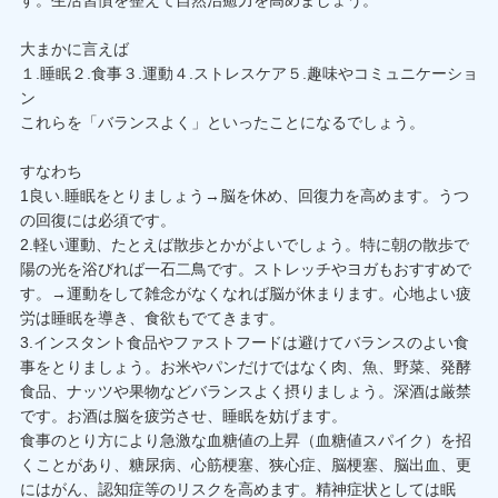
大まかに言えば
１.睡眠２.食事３.運動４.ストレスケア５.趣味やコミュニケーショ
ン
これらを「バランスよく」といったことになるでしょう。
すなわち
1良い.睡眠をとりましょう→脳を休め、回復力を高めます。うつ
の回復には必須です。
2.軽い運動、たとえば散歩とかがよいでしょう。特に朝の散歩で
陽の光を浴びれば一石二鳥です。ストレッチやヨガもおすすめで
す。→運動をして雑念がなくなれば脳が休まります。心地よい疲
労は睡眠を導き、食欲もでてきます。
3.インスタント食品やファストフードは避けてバランスのよい食
事をとりましょう。お米やパンだけではなく肉、魚、野菜、発酵
食品、ナッツや果物などバランスよく摂りましょう。深酒は厳禁
です。お酒は脳を疲労させ、睡眠を妨げます。
食事のとり方により急激な血糖値の上昇（血糖値スパイク）を招
くことがあり、糖尿病、心筋梗塞、狭心症、脳梗塞、脳出血、更
にはがん、認知症等のリスクを高めます。精神症状としては眠