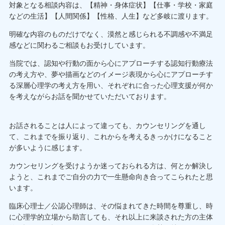
対象となる相談内容は、【精神・身体症状】【仕事・学校・家庭
などの生活】【人間関係】【性格、人生】など多岐に渡ります。
明確な内容のものだけでなく、漠然と感じられる不調感や不満足
感などに関わるご相談もお受けしています。
当院では、認知や行動の面から心にアプローチする認知行動療法
の考え方や、夢や描画などのイメージ表現から心にアプローチす
る深層心理学の考え方を用い、それぞれに合った心理支援が何か
を考えながらお話を聞かせていただいております。
お話されることは人によって違っても、カウンセリングを通し
て、これまでを振り返り、これからを考えるきっかけになること
が多いように感じます。
カウンセリングを受けようか迷っておられる方は、何とか解決し
ようと、これまでご自分の力で一生懸命向き合ってこられたと思
います。
臨床心理士／公認心理師は、その悩まれてきた時間を尊重し、時
に心理学的立場から助言しても、それ以上に来談された方の主体