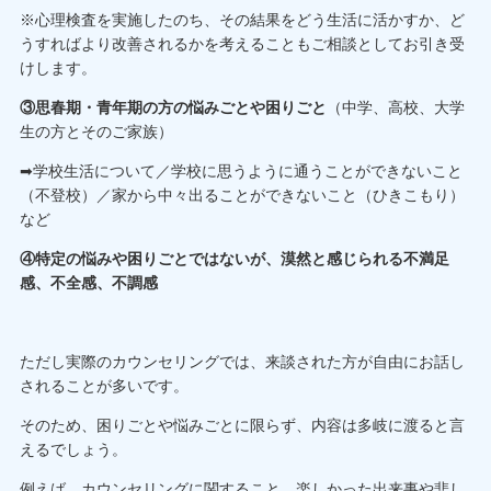
※心理検査を実施したのち、その結果をどう生活に活かすか、ど
うすればより改善されるかを考えることもご相談としてお引き受
けします。
③思春期・青年期の方の悩みごとや困りごと
（中学、高校、大学
生の方とそのご家族）
➡学校生活について／学校に思うように通うことができないこと
（不登校）／家から中々出ることができないこと（ひきこもり）
など
④特定の悩みや困りごとではないが、漠然と感じられる不満足
感、不全感、不調感
ただし実際のカウンセリングでは、来談された方が自由にお話し
されることが多いです。
そのため、困りごとや悩みごとに限らず、内容は多岐に渡ると言
えるでしょう。
例えば、カウンセリングに関すること、楽しかった出来事や悲し