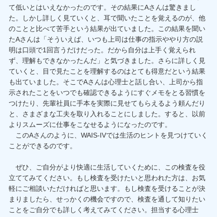
て低いとはいえなかったのです。その結果にAさんは驚きまし
た。しかし詳しく見ていくと、耳で聞いたことを覚えるのが、他
のことと比べて苦手という結果が出ていました。この結果を聞い
たAさんは「そういえば、いつも上司は仕事の指示ややり方の説
明は口頭で1回言うだけだった。だから自分は上手く覚えられ
ず、理解もできなかったんだ」と気づきました。さらに詳しく見
ていくと、目で見たことを理解するのはとても得意だという結果
も出ていました。そこでAさんは心理士と話し合い、上司から指
示されたことをいつでも確認できるようにすぐメモをとる習慣を
つけたり、先輩社員に手本を実際に見せてもらえるよう頼んだり
と、さまざまな工夫を取り入れることにしました。すると、以前
よりスムーズに仕事をこなせるようになったのです。
このAさんのように、WAIS-IVでは生活のヒントを見つけていく
ことができるのです。
ぜひ、ご自分がより快適に生活していくために、この検査を役
立ててみてください。もし検査を受けたいと思われた方は、お気
軽にご相談いただければと思います。もし検査を受けることが決
まりましたら、せっかくの機会ですので、検査を通して知りたい
ことをご自分でも詳しく考えてみてください。担当する心理士