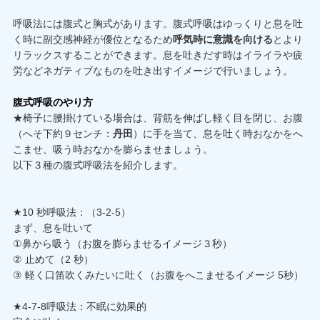
呼吸法には腹式と胸式があります。腹式呼吸はゆっくりと息を吐
く時に副交感神経が優位となるため
呼気時に意識を向ける
とより
リラックスすることができます。息を吐きだす時はイライラや疲
労などネガティブなものを吐き出すイメージで行いましょう。
腹式呼吸のやり方
★椅子に腰掛けている場合は、背筋を伸ばし軽く目を閉じ、お腹
（へそ下約９センチ：
丹田
）に手を当て、息を吐く時おなかをへ
こませ、吸う時おなかを膨らませましょう。
以下３種の腹式呼吸法を紹介します。
★10 秒呼吸法：（3-2-5）
まず、息を吐いて
①鼻から吸う（お腹を膨らませるイメージ３秒）
② 止めて（2 秒）
③ 軽く口笛吹くみたいに吐く（お腹をへこませるイメージ 5秒）
★4-7-8呼吸法：不眠に効果的