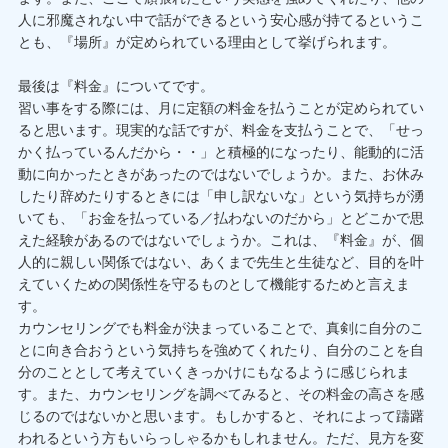
人に邪魔されない中で話ができるという安心感が持てるというこ
とも、『場所』が定められている理由として挙げられます。
最後は『料金』についてです。
習い事をする際には、月に定額の料金を払うことが定められてい
ると思います。現実的な話ですが、料金を支払うことで、「せっ
かく払っているんだから・・」と積極的になったり、能動的に活
動に向かったときがあったのではないでしょうか。また、お休み
したり辞めたりするときには「申し訳ないな」という気持ちが湧
いても、「お金を払っている／払わないのだから」とどこかで思
えた経験があるのではないでしょうか。これは、『料金』が、個
人的に親しい関係ではない、あくまで先生と生徒など、目的を叶
えていくための関係性を守るものとして機能するためと言えま
す。
カウンセリングでも料金が決まっていることで、真剣に自分のこ
とに向き合おうという気持ちを強めてくれたり、自分のことを自
分のこととして考えていくきっかけにもなるように感じられま
す。また、カウンセリングを調べてみると、その料金の高さを感
じるのではないかと思います。もしかすると、それによって躊躇
われるという方もいらっしゃるかもしれません。ただ、見方を変