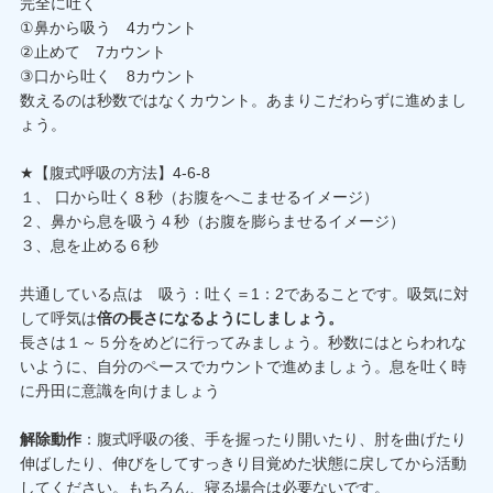
完全に吐く
①鼻から吸う 4カウント
②止めて 7カウント
③口から吐く 8カウント
数えるのは秒数ではなくカウント。あまりこだわらずに進めまし
ょう。
★【腹式呼吸の方法】4-6-8
１、 口から吐く８秒（お腹をへこませるイメージ）
２、鼻から息を吸う４秒（お腹を膨らませるイメージ）
３、息を止める６秒
共通している点は 吸う：吐く＝1：2であることです。吸気に対
して呼気は
倍の長さになるようにしましょう。
長さは１～５分をめどに行ってみましょう。秒数にはとらわれな
いように、自分のペースでカウントで進めましょう。息を吐く時
に丹田に意識を向けましょう
解除動作
：腹式呼吸の後、手を握ったり開いたり、肘を曲げたり
伸ばしたり、伸びをしてすっきり目覚めた状態に戻してから活動
してください。もちろん、寝る場合は必要ないです。