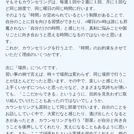
そもそもカウンセリングは、毎週１回や２週に１回、月に１回な
ど同じ頻度で、同じ曜日の同じ時間に行います。
そのような『時間』が定められているという制限があることで、
自分のことに目を向ける習慣ができたり、○曜日の○時は誰にも邪
魔されない「自分だけの時間」と感じたり、真剣に悩みごとや困
りごとに向き合おうと思える時間になるのではないかと思いま
す。
これが、カウンセリングを行う上で、『時間』のお約束をさせて
いただく理由のいくつかです。
次に『場所』についてです。
習い事の例で言えば、時々で場所は変わらず、同じ場所で行うこ
とがほとんどだったと思います。その中で、楽しいと感じたり、
上手くいかずにつらいと思ったりなど、さまざまな気持ちが湧い
ても、「ここだからできる」というように、目的を見失わずに取
り組んでいけたこともあったのではないでしょうか。
カウンセリングも原則として同じ部屋で行います。自分のことを
お話ししていく中で、大変だなと感じたり、逃げ出したくなると
きがあったとき、カウンセリングを行う『部屋』が自分と向き合
うことを後押ししてくれたり、支えになることもあるように思い
ます。また、ここで頑張れたという実感を強めてくれたり、他の