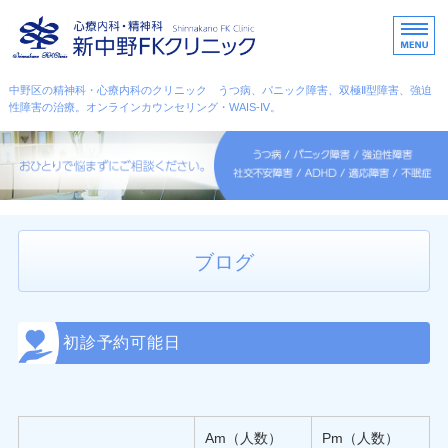
中野区・杉並区・心療内科
中野区の精神科・心療内科のクリニック うつ病、パニック障害、双極Ⅱ型障害、強迫
性障害の治療。オンラインカウンセリング・WAIS-Ⅳ。
ホーム
こんな症状のときに
カウンセリング
ブログ
スタッフ紹介
アクセス・診療時間
初診予約可能日
Am（人数）
Pm（人数）