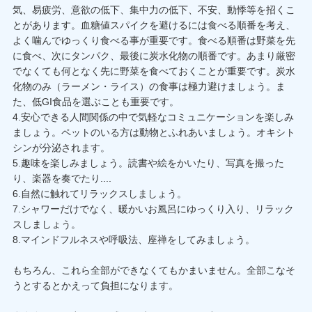
気、易疲労、意欲の低下、集中力の低下、不安、動悸等を招くこ
とがあります。血糖値スパイクを避けるには食べる順番を考え、
よく噛んでゆっくり食べる事が重要です。食べる順番は野菜を先
に食べ、次にタンパク、最後に炭水化物の順番です。あまり厳密
でなくても何となく先に野菜を食べておくことが重要です。炭水
化物のみ（ラーメン・ライス）の食事は極力避けましょう。ま
た、低GI食品を選ぶことも重要です。
4.安心できる人間関係の中で気軽なコミュニケーションを楽しみ
ましょう。ペットのいる方は動物とふれあいましょう。オキシト
シンが分泌されます。
5.趣味を楽しみましょう。読書や絵をかいたり、写真を撮った
り、楽器を奏でたり....
6.自然に触れてリラックスしましょう。
7.シャワーだけでなく、暖かいお風呂にゆっくり入り、リラック
スしましょう。
8.マインドフルネスや呼吸法、座禅をしてみましょう。
もちろん、これら全部ができなくてもかまいません。全部こなそ
うとするとかえって負担になります。