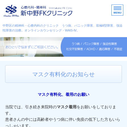
中野区・杉並区・心療内科
中野区の精神科・心療内科のクリニック うつ病、パニック障害、双極Ⅱ型障害、強迫
性障害の治療。オンラインカウンセリング・WAIS-Ⅳ。
ホーム
こんな症状のときに
カウンセリング
マスク有料化のお知らせ
スタッフ紹介
アクセス・診療時間
マスク有料化、着用のお願い
当院では、引き続き来院時の
マスク着用
をお願いをしておりま
す。
患者さんの中には高齢者やうつ病に伴い免疫の低下した方もいら
っしゃいます。