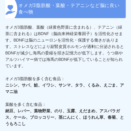
オメガ3脂肪酸・葉酸・テアニンなど脳に良い
食べ物
オメガ3脂肪酸、葉酸（緑黄色野菜に含まれる）、テアニン（緑
茶に含まれる）はBDNF（脳由来神経栄養因子）を活性化させま
す。BDNFは脳のニューロンを活性化・保護する働きがありま
す。ストレスなどにより副腎皮質ホルモンが過剰に分泌されると
BDNFが減少し海馬の委縮を招き記憶力が低下します。うつ病や
アルツハイマー病では海馬のBDNFが低下していることが知られ
ています。
オメガ3脂肪酸を多く含む食品：
ニシン、サバ、鮭、イワシ、サンマ、タラ、くるみ、えごま、ア
マニ油
葉酸を多く含む食品：
納豆、レバー、葉物野菜、のり、玉露、えだまめ、アスパラガ
ス、ケール、ブロッコリー、茎にんにく、ほうれん草、春菊、と
うもろこし