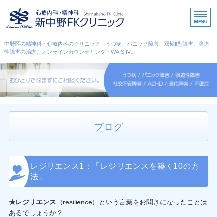
中野区・杉並区・心療内科
中野区の精神科・心療内科のクリニック うつ病、パニック障害、双極Ⅱ型障害、強迫
性障害の治療。オンラインカウンセリング・WAIS-Ⅳ。
ホーム
こんな症状のときに
カウンセリング
ブログ
スタッフ紹介
アクセス・診療時間
レジリエンス1：「レジリエンスを築く10の方
法」
★レジリエンス
（resilience）という言葉をお聞きになったことは
あるでしょうか？