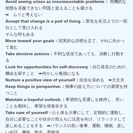
Avoid seeing crises as insurmountable problems：
危機的な
状態を克服できない問題と捉えることを避ける
➡ ムリと考えない
Accept that change is a part of living.：
変化を生活上での一部
分として受け入れる
そんな時もある
Move toward your goals：
現実的な目標を立て、それに向かっ
て進む
Take decisive actions：
不利な状況であっても、決断し行動す
る
Look for opportunities for self-discovery：
自己発見のための
機会を探すこと ➡何かしら勉強になる
Nurture a positive view of yourself：
自信を深める ➡大丈夫
Keep things in perspective.：
物事の捉え方についての展望を持
つこと
Maintain a hopeful outlook.：
希望的な見通しを維持し、良い
ことを期待し、希望を視覚化する
Take care of yourself：
心と体を大事にして、定期的に運動し、
自分に必要なことや自分の気もちに注意を向け、リラックスして
楽しめることをする ➡バランスの良い食事、運動、睡眠、楽し
い会話、趣味、散歩、森林浴