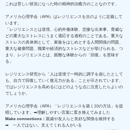
これは苦しい状況になった時の精神的治癒力のことなのです。
アメリカ心理学会（APA）はレジリエンスを次のように定義して
います。
「レジリエンスとは逆境、心的外傷体験、悲惨な出来事、脅威な
どの重大なストレスにうまく適応する過程のことである。重大な
ストレスの具体例として、家族をはじめとする人間関係の問題、
重大な健康問題、職業や経済的なストレスなどが挙げられる。つ
まり、レジリエンスとは、困難な体験からの「回復」を意味す
る」
レジリエンス研究から「人は逆境で一時的に調子を崩したとして
も、自力で回復していく復元力がある」ことが示されています。
ではレジリエンスを高めるにはどのような点に注意したらよいの
でしょうか。
アメリカ心理学会（APA）「レジリエンスを築く10の方法」を提
唱しています。➡理解しやすい言葉に置き換えてみました
Make connections：
親戚や友人らと良好な関係を維持する
➡ 一人ではない。支えてくれる人がいる